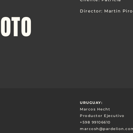
Director: Martín Pir
TOTO
URUGUAY:
Marcos Hecht
Productor Ejecutivo
+598 99106610
marcosh@pardelion.co