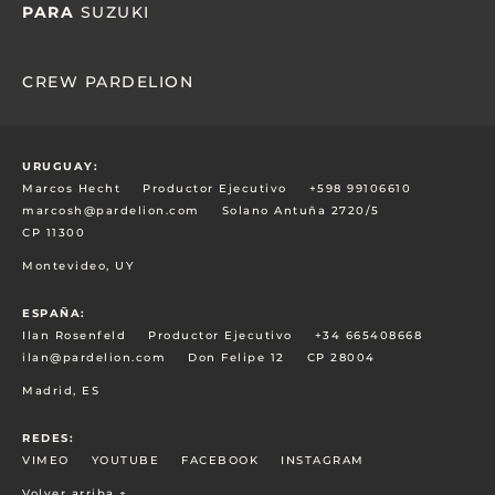
PARA
SUZUKI
CREW PARDELION
URUGUAY:
Marcos Hecht
Productor Ejecutivo
+598 99106610
marcosh@pardelion.com
Solano Antuña 2720/5
CP 11300
Montevideo, UY
ESPAÑA:
Ilan Rosenfeld
Productor Ejecutivo
+34 665408668
ilan@pardelion.com
Don Felipe 12
CP 28004
Madrid, ES
REDES:
VIMEO
YOUTUBE
FACEBOOK
INSTAGRAM
Volver arriba ↑