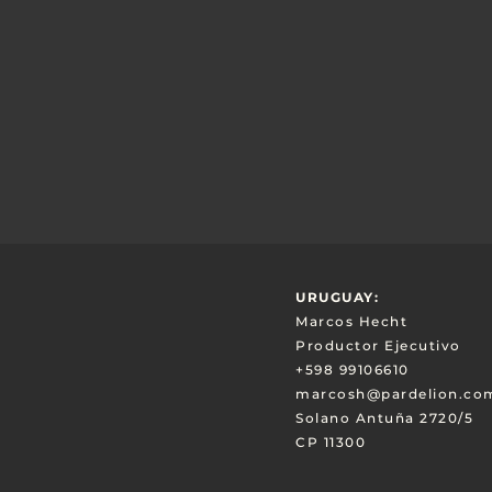
URUGUAY:
Marcos Hecht
Productor Ejecutivo
+598 99106610
marcosh@pardelion.co
Solano Antuña 2720/5
CP 11300