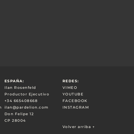
ESPAÑA:
REDES:
Ilan Rosenfeld
VIMEO
Productor Ejecutivo
YOUTUBE
+34 665408668
FACEBOOK
m
ilan@pardelion.com
INSTAGRAM
Don Felipe 12
CP 28004
Volver arriba ↑