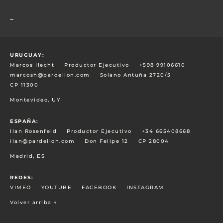
_
URUGUAY:
Marcos Hecht
Productor Ejecutivo
+598 99106610
marcosh@pardelion.com
Solano Antuña 2720/5
CP 11300
Montevideo, UY
ESPAÑA:
Ilan Rosenfeld
Productor Ejecutivo
+34 665408668
ilan@pardelion.com
Don Felipe 12
CP 28004
Madrid, ES
REDES:
VIMEO
YOUTUBE
FACEBOOK
INSTAGRAM
Volver arriba ↑