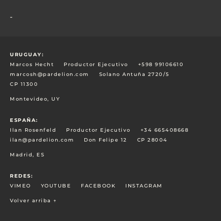
-
URUGUAY:
Marcos Hecht
Productor Ejecutivo
+598 99106610
marcosh@pardelion.com
Solano Antuña 2720/5
CP 11300
Montevideo, UY
ESPAÑA:
Ilan Rosenfeld
Productor Ejecutivo
+34 665408668
ilan@pardelion.com
Don Felipe 12
CP 28004
Madrid, ES
REDES:
VIMEO
YOUTUBE
FACEBOOK
INSTAGRAM
Volver arriba ↑